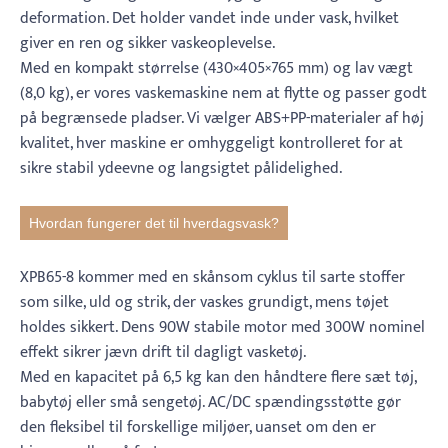
deformation. Det holder vandet inde under vask, hvilket
giver en ren og sikker vaskeoplevelse.
Med en kompakt størrelse (430×405×765 mm) og lav vægt
(8,0 kg), er vores vaskemaskine nem at flytte og passer godt
på begrænsede pladser. Vi vælger ABS+PP-materialer af høj
kvalitet, hver maskine er omhyggeligt kontrolleret for at
sikre stabil ydeevne og langsigtet pålidelighed.
Hvordan fungerer det til hverdagsvask?
XPB65-8 kommer med en skånsom cyklus til sarte stoffer
som silke, uld og strik, der vaskes grundigt, mens tøjet
holdes sikkert. Dens 90W stabile motor med 300W nominel
effekt sikrer jævn drift til dagligt vasketøj.
Med en kapacitet på 6,5 kg kan den håndtere flere sæt tøj,
babytøj eller små sengetøj. AC/DC spændingsstøtte gør
den fleksibel til forskellige miljøer, uanset om den er