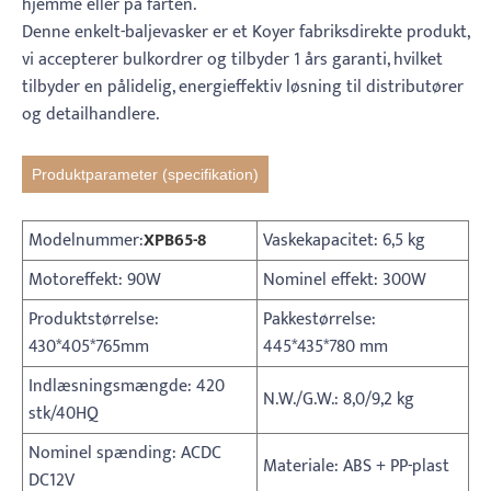
hjemme eller på farten.
Denne enkelt-baljevasker er et Koyer fabriksdirekte produkt,
vi accepterer bulkordrer og tilbyder 1 års garanti, hvilket
tilbyder en pålidelig, energieffektiv løsning til distributører
og detailhandlere.
Produktparameter (specifikation)
Modelnummer:
XPB65-8
Vaskekapacitet: 6,5 kg
Motoreffekt: 90W
Nominel effekt: 300W
Produktstørrelse:
Pakkestørrelse:
430*405*765mm
445*435*780 mm
Indlæsningsmængde: 420
N.W./G.W.: 8,0/9,2 kg
stk/40HQ
Nominel spænding: ACDC
Materiale: ABS + PP-plast
DC12V