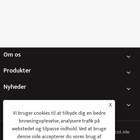
Om os
Produkter
Nyheder
Kontakt os
X
Vi bruger cookies til at tilbyde dig en bedre
browsingoplevelse, analysere trafik på
webstedet og tilpasse indhold. Ved at bruge
Copyright © 2025 Ningbo Keyi Electric Appliance Co., Ltd. Alle
denne side accepterer du vores brug af
rettigheder forbeholdes.