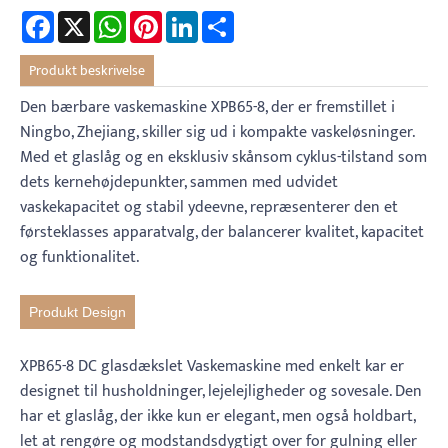
Facebook
X
WhatsApp
Pinterest
LinkedIn
Share
Produkt beskrivelse
Den bærbare vaskemaskine XPB65-8, der er fremstillet i
Ningbo, Zhejiang, skiller sig ud i kompakte vaskeløsninger.
Med et glaslåg og en eksklusiv skånsom cyklus-tilstand som
dets kernehøjdepunkter, sammen med udvidet
vaskekapacitet og stabil ydeevne, repræsenterer den et
førsteklasses apparatvalg, der balancerer kvalitet, kapacitet
og funktionalitet.
Produkt Design
XPB65-8 DC glasdækslet Vaskemaskine med enkelt kar er
designet til husholdninger, lejelejligheder og sovesale. Den
har et glaslåg, der ikke kun er elegant, men også holdbart,
let at rengøre og modstandsdygtigt over for gulning eller