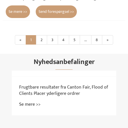
Se mere >>
Send forespørgsel >>
«
1
2
3
4
5
...
8
»
Nyhedsanbefalinger
Frugtbare resultater fra Canton Fair, Flood of
Clients Placer yderligere ordrer
Se mere >>