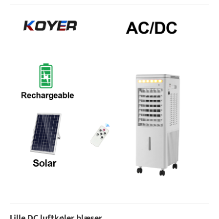
Lille DC luftkøler blæser